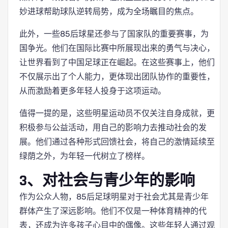
妙进球帮助球队逆转局势，成为全场瞩目的焦点。
此外，一些85后球星还参与了国家队的重要赛事，为
国争光。他们在国际比赛中所展现出来的勇气与决心，
让世界看到了中国足球正在崛起。在这些赛事上，他们
不仅展示出了个人能力，更体现出团队协作的重要性，
从而激励着更多年轻人投身于这项运动。
值得一提的是，这些明星运动员不仅关注自身成就，更
积极参与公益活动，用自己的影响力去推动社会的发
展。他们通过各种形式回馈社会，将自己的激情延续至
绿荫之外，为年轻一代树立了榜样。
3、对社会与青少年的影响
作为公众人物，85后足球明星对于社会尤其是青少年
群体产生了深远影响。他们不仅是一种体育精神的代
表，还成为许多孩子心目中的偶像。这些年轻人通过观