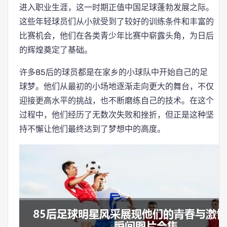
进入职业生涯，这一时期正值中国足球蓬勃发展之际。
这些年轻球员们从小就受到了较好的训练条件和丰富的
比赛机会，他们在各类青少年比赛中崭露头角，为日后
的辉煌奠定了基础。
许多85后的球员都是在家乡的小球队中开始自己的足
球梦。他们从最初的小场地逐渐走向更大的舞台，不仅
迎接更高水平的挑战，也不断磨练自己的技术。在这个
过程中，他们经历了无数次失败和挫折，但正是这种坚
持不懈让他们最终达到了梦想中的高度。