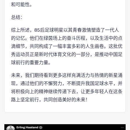
和可能性。
总结：
综上所述，85后足球明星以其青春激情塑造了一代人
的记忆。他们在绿茵场上的奋斗历程，以及生活中的点
滴细节，共同构成了一幅丰富多彩的人生画卷。这批优
秀运动员正是新时代体育文化的一部分，是推动中国足
球前行的重要力量。
未来，我们期待看到更多这样充满活力与热情的新星涌
现，通过他们的不懈努力，不断提升我国足球水平，并
将积极向上的精神继续传递下去，让更多年轻人在这条
路上坚定前行，共同创造美好的未来！